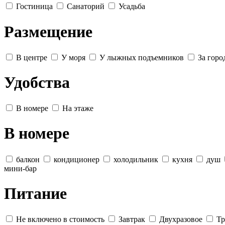
Гостиница
Санаторий
Усадьба
Размещение
В центре
У моря
У лыжных подъемников
За горо
Удобства
В номере
На этаже
В номере
балкон
кондиционер
холодильник
кухня
душ
мини-бар
Питание
Не включено в стоимость
Завтрак
Двухразовое
Тр