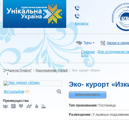
"Унікальна Україна"
Контакты
Туры
Акции и скид
Главная
Для сотрудничест
Блог
"Унікальна Україна"
|
Бронирование отелей
|
Эко- курорт «Изки»
1
2
3
4
5
6
7
8
9
Эко- курорт «Изк
Фотоальбом
(9)
Забронировать
Преимущества
Тип проживания:
Гостиница
Размещение:
У лыжных подъемник