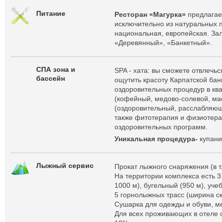
Питание
Ресторан «Магурка»
предлагае
исключительно из натуральных п
национальная, европейская. За
«Деревянный», «Банкетный».
СПА зона и
SPA - хата: вы сможете отвлечь
бассейн
ощутить красоту Карпатской бан
оздоровительных процедур в кв
(кофейный, медово-солевой, ма
(оздоровительный, расслабляющ
также фитотерапия и физиотера
оздоровительных программ.
Уникальная процедура-
купани
Лыжный сервис
Прокат лыжного снаряжения (в т.
На территории комплекса есть 3
1000 м), бугельный (950 м), уче
5 горнолыжных трасс (ширина ск
Cушарка для одежды и обуви, м
Для всех проживающих в отеле 