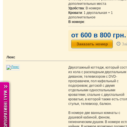
дополнительных места
Удобства
: В номере
Кровати
: 1 двуспальная + 1
дополнительное
В номере
:
от 600 в 800 грн.
За
Люкс
Двухэтажный коттедж, который сос
из хола с раскладным двуспальным
диваном, телевизором с DVD-
програвачем, пол кафельный с
подогревом; детской с двумя
отдельными односпальными
кроватями; спальне с двуспальной
кроватью, в которой также есть стол
стулья, телевизор, балкон.
В номере две ванных комнаты с
душевой кабиной, феном,
гигиеническим душем. В номере ест
чайник. В номере возможно размес