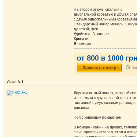
На втором этаже: спальня с
двуспальной кроватью и другая спа
с двумя односпальными кроватьями
Стандартный набор мебели. Сануз
душевой, фен.
Удобства
: В номере
Кровати
:
В номере
:
от 800 в 1000 грн
За
Люкс А-1
Двухкомнатный номер, который сос
из спальни с двуспальной кроватью
гостинной с двуспальным раскладн
диваном.
Пол с ковровым покрытием.
В номере - камин на дровах, телеви
с dvd-проигрывателем, стол и четы