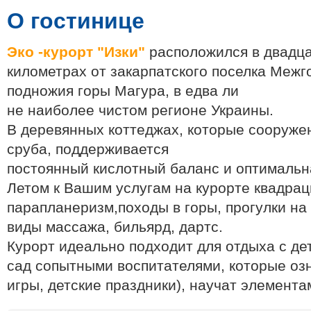
О гостинице
Эко -курорт "Изки"
расположился
в двадц
километрах
от
закарпатского
поселка Межг
подножия горы
Магура
,
в
едва ли
не
наиболее
чистом
регионе
Украины.
В
деревянных
коттеджах
,
которые
сооруже
сруба
,
поддерживается
постоянный
кислотный
баланс
и
оптимальн
Летом
к
Вашим услугам
на
курорте
квадрац
парапланеризм
,
походы
в
горы
,
прогулки
на
виды
массажа
,
бильярд
,
дартс
.
Курорт
идеально
подходит
для
отдыха с де
сад
с
опытными
воспитателями
,
которые
оз
игры
,
детские праздники
)
,
научат
элемента