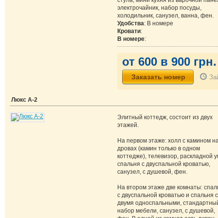
стула, мини кухня из варочной пане
электрочайник, набор посуды,
холодильник, санузел, ванна, фен.
Удобства
: В номере
Кровати
:
В номере
:
от 600 в 900 грн.
За
Люкс А-2
Элитный коттедж, состоит из двух
этажей.
На первом этаже: холл с камином н
дровах (камин только в одном
коттедже), телевизор, раскладной у
спальня с двуспальной кроватью,
санузел, с душевой, фен.
На втором этаже две комнаты: спал
с двуспальной кроватью и спальня с
двумя односпальными, стандартны
набор мебели, санузел, с душевой,