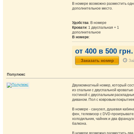
В номере возможно разместить одн
дополнительное место.
Удобства
: В номере
Кровати
: 1 двуспальная + 1
дополнительное
В номере
:
от 400 в 500 грн.
За
Полулюкс
Двухкомнатный номер, который сос
из спальни с двуспальной кроватью 
гостиной с двуспальным раскладны
диваном. Пол с ковровым покрытие
В номере - санузел, душевая кабина
фен, телевизор с DVD-проигрывате
холодильник, чайник и два француз
балкона.
В номере возможно разместить два