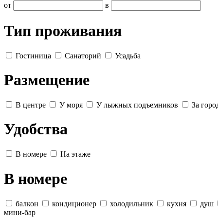
от
в
Тип проживания
Гостиница
Санаторий
Усадьба
Размещение
В центре
У моря
У лыжных подъемников
За горо
Удобства
В номере
На этаже
В номере
балкон
кондиционер
холодильник
кухня
душ
мини-бар