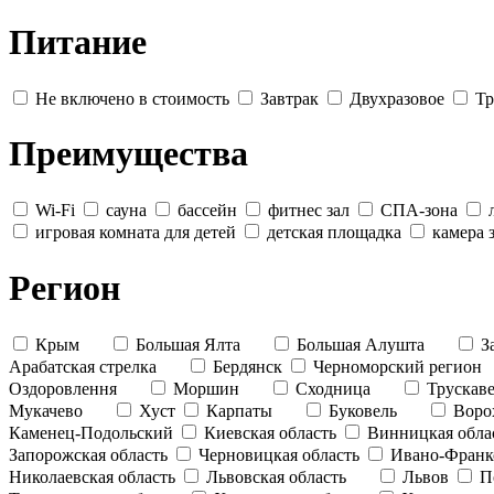
Питание
Не включено в стоимость
Завтрак
Двухразовое
Тр
Преимущества
Wi-Fi
сауна
бассейн
фитнес зал
СПА-зона
игровая комната для детей
детская площадка
камера 
Регион
Крым
Большая Ялта
Большая Алушта
З
Арабатская стрелка
Бердянск
Черноморский регион
Оздоровлення
Моршин
Сходница
Трускав
Мукачево
Хуст
Карпаты
Буковель
Воро
Каменец-Подольский
Киевская область
Винницкая обла
Запорожская область
Черновицкая область
Ивано-Франко
Николаевская область
Львовская область
Львов
П