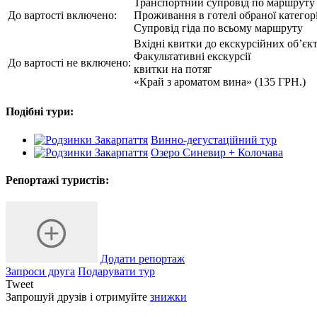
Транспортний супровід по маршруту
До вартості включено:
Проживання в готелі обраної категорі
Супровід гіда по всьому маршруту
Вхідні квитки до екскурсійних об’єкт
Факультативні екскурсії
До вартості не включено:
квитки на потяг
«Край з ароматом вина» (135 ГРН.)
Подібні тури:
Винно-дегустаційний тур
Озеро Синевир + Колочава
Репортажі туристів:
Додати репортаж
Запроси друга
Подарувати тур
Tweet
Запрошуй друзів і отримуйте
знижки