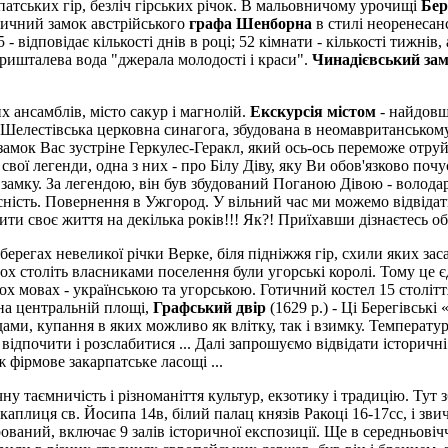
атських гір, безліч гірських річок. В мальовничому урочищі
Бер
нтичний замок австрійського
графа Шенборна
в стилі неоренесан
- відповідає кількості днів в році; 52 кімнати - кількості тижнів, 
 кришталева вода "джерала молодості і краси".
Чинадієвський за
х ансамблів, місто сакур і магнолій.
Екскурсія містом
- найдовш
- Шелестівська церковна синагога, збудована в неомавританськом
м замок Вас зустріне Геркулес-Геракл, який ось-ось переможе отр
вої легенди, одна з них - про Білу Діву, яку Ви обов'язково почу
 замку. За легендою, він був збудований Поганою Дівою - володарк
часність. Повернення в Ужгород. У вільний час ми можемо відвід
 своє життя на декілька років!!! Як?! Приїхавши дізнаєтесь обо
 берегах невеликої річки Верке, біля підніжжя гір, схили яких з
 століть власниками поселення були угорські королі. Тому це є
вох мовах - українською та угорською. Готичний костел 15 століт
 на центральній площі,
Графський двір
(1629 р.) - Ці Берегівськ
дами, купання в яких можливо як влітку, так і взимку. Температу
дпочити і розслабитися ... Далі запрошуємо відвідати історичн
 фірмове закарпатське ласощі ...
ічну таємничість і різноманіття культур, екзотику і традицію. Т
каплиця св. Йосипа 14в, білий палац князів Ракоці 16-17сс, і звич
рований, включає 9 залів історичної експозиції. Ще в середньові