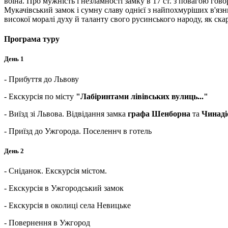
воїна. Про мужність і незламності замку в 17 ст. з повагою гово
Мукачівський замок і сумну славу однієї з найпохмуріших в'язн
високої моралі духу й таланту свого русинського народу, як скарб
Програма туру
День 1
- Прибуття до Львову
- Екскурсія по місту
"Лабіринтами лівівських вулиць..."
- Виїзд зі Львова. Відвідання замка
графа Шенборна
та
Чинаді
- Приїзд до Ужгорода. Поселеннч в готель
День 2
- Сніданок. Екскурсія містом.
- Екскурсія в Ужгородський замок
- Екскурсія в околиці села Невицьке
- Повернення в Ужгород