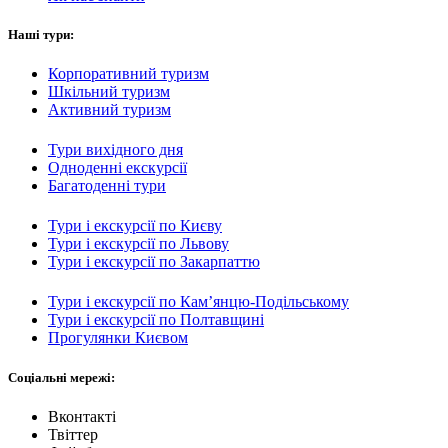
Наші тури:
Корпоративний туризм
Шкільний туризм
Активний туризм
Тури вихідного дня
Одноденні екскурсії
Багатоденні тури
Тури і екскурсії по Києву
Тури і екскурсії по Львову
Тури і екскурсії по Закарпаттю
Тури і екскурсії по Кам’янцю-Подільському
Тури і екскурсії по Полтавщині
Прогулянки Києвом
Соціальні мережі:
Вконтакті
Твіттер