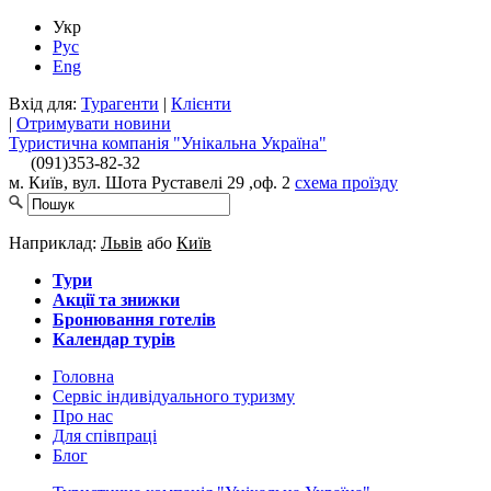
Укр
Рус
Eng
Вхід для:
Турагенти
|
Клієнти
|
Отримувати новини
Туристична компанія "Унікальна Україна"
(091)
353-82-32
м. Київ, вул. Шота Руставелі 29 ,оф. 2
схема проїзду
Наприклад:
Львів
або
Київ
Тури
Акції та знижки
Бронювання готелів
Календар турів
Головна
Сервіс індивідуального туризму
Про нас
Для cпівпраці
Блог