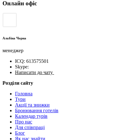
Онлайн офіс
Альбіна Чорна
менеджер
ICQ: 613575501
Skype:
Написати до чату
Розділи сайту
Головна
Тури
Акції та знижки
Бронювання готелів
Календар турів
Про нас
Для cпівпраці
Блог
Як нас знайти