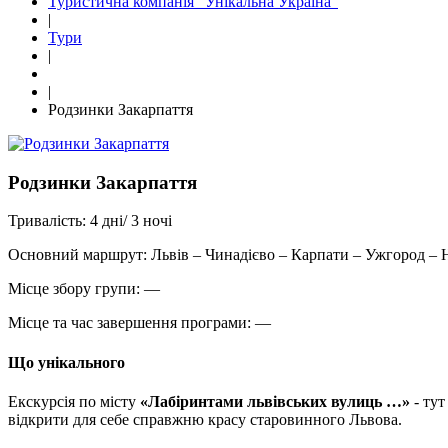
Туристична компанія "Унікальна Україна"
|
Тури
|
|
Родзинки Закарпаття
Родзинки Закарпаття
Тривалiсть:
4 дні/ 3 ночі
Основний маршрут:
Львів – Чинадієво – Карпати – Ужгород – 
Місце збору групи:
—
Місце та час завершення програми:
—
Що унікального
Екскурсія по місту
«Лабіринтами львівських вулиць …»
- тут
відкрити для себе справжню красу старовинного Львова.