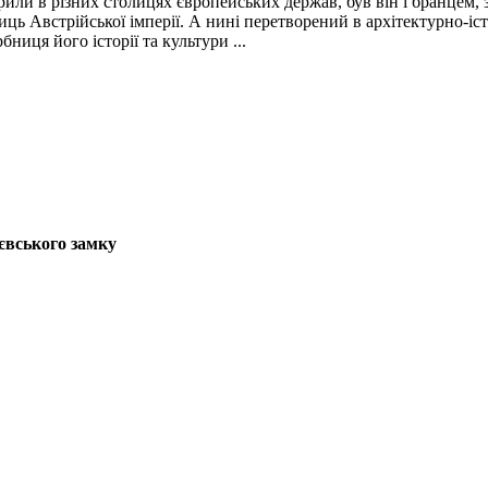
рили в різних столицях європейських держав, був він і бранцем, з
иць Австрійської імперії. А нині перетворений в архітектурно-і
ниця його історії та культури ...
євського замку