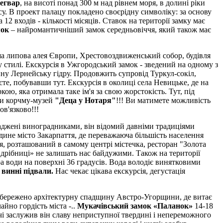
егвар
, на висоті понад 300 м над рівнем моря, в долині ріки
су. В проект палацу покладено своєрідну символіку: за основу
а 12 входів - кількості місяців. Ставок на території замку має
мок
– найромантичніший замок середньовіччя, який також має
а липова алея Європи, Хрестовоздвиженський собор, будівля
у стилі. Екскурсія в Ужгородський замок - зведений на одному з
уйну Лернейську гідру. Продовжить супровід Туркул-сокіл,
єте, побувавши тут. Екскурсія в околиці села Невицьке, де на
ою, яка отримала таке ім'я за свою жорстокість. Тут, під
ати корчму-музей
"Деца у Нотаря"
!!! Ви матимете можливість
в'язково!!!
асаджені виноградниками, він відомий давніми традиціями
дине місто Закарпаття, де переважаюча більшість населення
тя, розташований в самому центрі містечка, ресторан "Золота
і «дрібниці» не залишать нас байдужими. Також на території
ра води на поверхні 36 градусів. Вода володіє винятковими
і
винні підвали.
Нас чекає цікава екскурсія, дегустація
ут збережено архітектурну спадщину Австро-Угорщини, де витає
айно гордість міста -..
Мукачівський замок «Паланок»
14-18
ччі заслужив він славу неприступної твердині і непереможного