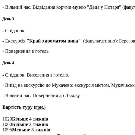
- Вільний час. Відвідання корчми-музею "Деца у Нотаря" (факу
День 3
- Сніданок.
- Екскурсія
"Край з ароматом вина"
(факультативно): Берегов
- Повернення в готель
День 4
- Сніданок. Виселення з готелю.
- Виїзд на екскурсію до Мукачево: екскурсія містом, Мукачівсь
- Вільний час. Повернення до Львову
Вартість туру
(грн.)
1020
Більше 4 тижнів
1060
Більше 3 тижнів
1095
Меньше 3 тижнів