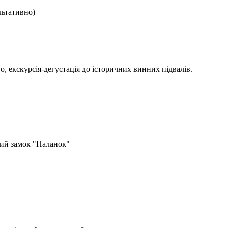
льтативно)
о, екскурсія-дегустація до історичних винних підвалів.
кий замок "Паланок"