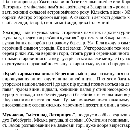
Під час дороги до Ужгорода ви побачите мальовничі схили Карп
Латориця, є унікальна пам'ятка архітектури Закарпаття - рома
взяті основні складові астрономічного року. Кількість вікон - 365 
обриси Австро-Угорської імперії. А свіжості і легкості додасть
свої легенди, історії, свої таємні ходи, дива і таємниці.
Ужгород
– місто унікальних історичних пам'яток і архітектурни
жупанату, шедевр дерев'яної культової архітектури Закарпаття 
вулканічних пагорбів на правому березі р. Уж. Біля входу в са
героїчний символ угорців. Як всі замки, Ужгородський теж має с
березі річки Уж, на вершині гори, стоять руїни середньовічного
стінами старовинного замку, зустрічається далеке минуле і су
скуштувати надзвичайно смачну закарпатську кухню і продовжити
«Край з ароматом вина»
Берегово
- місто, яке розкинулося на
вирощування винограду та вина виробництва. Протягом багатьох
угорської національності і до цих пір вулиці позначаються на д
пава", чудові винні підвали, колишній палац у стилі необароко
курорту знаходиться безліч джерел і басейнів з термальними во
лікувальними властивостями. Тут ми зможемо по-справжньому ві
високоякісних середнянських марочних і десертних вин, а також
Мукачево, "місто над Латорицею"
, поєднує в собі середньов
дух Габсбургів. Міська ратуша, зі своїми 100-літніми годинами, 
ст. Замок розташований на Замковій горі, дуже добре відрестав