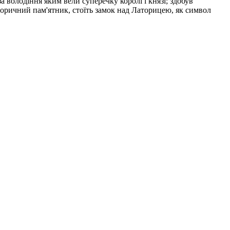
а володіння яким вели суперечку королі і князі; здобув
сторичний пам'ятник, стоїть замок над Латорицею, як символ