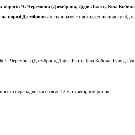
 порогів Ч. Черемоша (Дземброня, Дідів Лікоть, Біла Кобила,
х на порозі Дземброня
- неодноразове проходження порогу під н
в Ч. Черемоша (Дземброня, Дідів Лікоть, Біла Кобила, Гучок, Гук
 висота перепадів якого сягає 12 м, сувенірний ринок