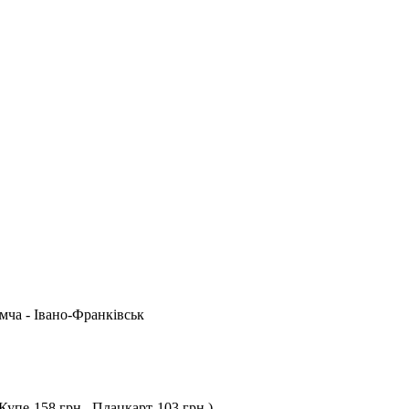
емча - Івано-Франківськ
Купе-158 грн., Плацкарт-103 грн.)