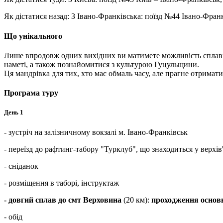
Як дістатися назад:
З Івано-Франківська: поїзд №44 Івано-Франкі
Що унікального
Лише впродовж одних вихідних ви матимете можливість спла
наметі, а також познайомитися з культурою Гуцульщини.
Ця мандрівка для тих, хто має обмаль часу, але прагне отрима
Програма туру
День 1
- зустріч на залізничному вокзалі м. Івано-Франківськ
- переїзд до рафтинг-табору "Турклуб", що знаходиться у верхів
- сніданок
- розміщення в таборі, інструктаж
- довгий сплав до смт Верховина
(20 км):
проходження основн
- обід