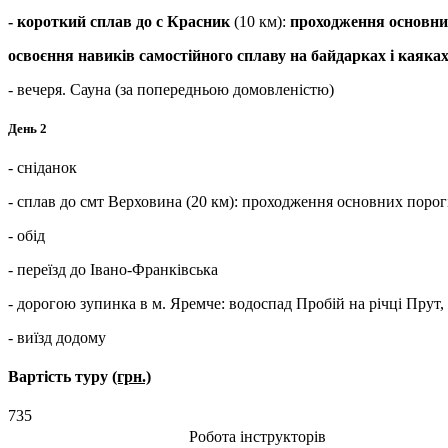
- короткий сплав до с Красник
(10 км):
проходження основних
освоєння навиків самостійного сплаву на байдарках і каяка
- вечеря. Сауна (за попередньою домовленістю)
День 2
- сніданок
- сплав до смт Верховина (20 км): проходження основних порогі
- обід
- переїзд до Івано-Франківська
- дорогою зупинка в м. Яремче: водоспад Пробій на річці Прут,
- виїзд додому
Вартість туру
(грн.)
735
Робота інструкторів