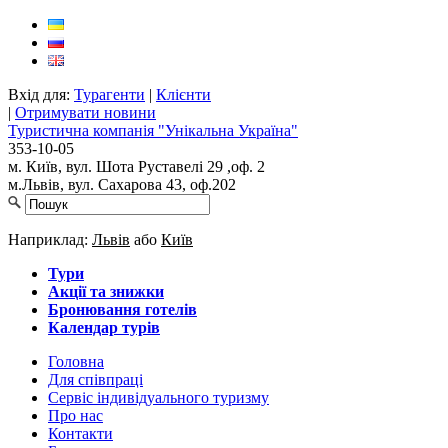
Вхід для:
Турагенти
|
Клієнти
|
Отримувати новини
Туристична компанія "Унікальна Україна"
353-10-05
м. Київ, вул. Шота Руставелі 29 ,оф. 2
м.Львів, вул. Сахарова 43, оф.202
Наприклад:
Львів
або
Київ
Тури
Акції та знижки
Бронювання готелів
Календар турів
Головна
Для cпівпраці
Сервіс індивідуального туризму
Про нас
Контакти