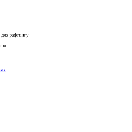
у для рафтингу
/чол
тах