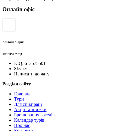
Онлайн офіс
Альбіна Чорна
менеджер
ICQ: 613575501
Skype:
Написати до чату
Розділи сайту
Головна
Тури
Для cпівпраці
Акції та знижки
Бронювання готелів
Календар турів
Про нас
Контакти