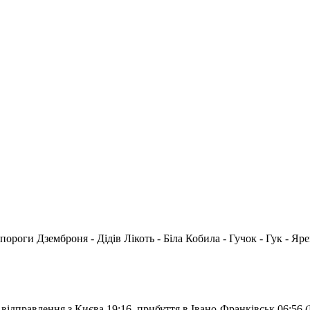
ороги Дземброня - Дідів Лікоть - Біла Кобила - Гучок - Гук - Яр
відправлення з Києва 19:16, прибуття в Івано-Франківськ 06:56 (