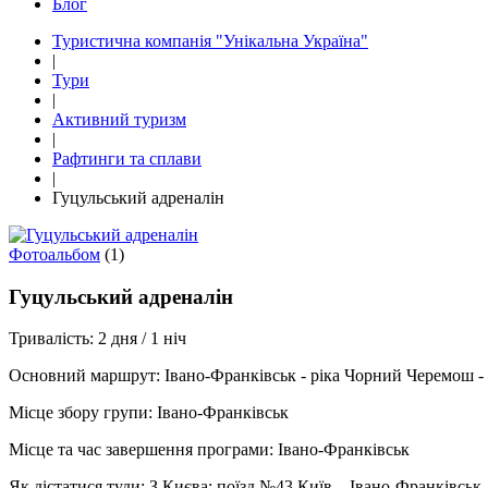
Блог
Туристична компанія "Унікальна Україна"
|
Тури
|
Активний туризм
|
Рафтинги та сплави
|
Гуцульський адреналін
Фотоальбом
(1)
Гуцульський адреналін
Тривалiсть:
2 дня / 1 ніч
Основний маршрут:
Івано-Франківськ - ріка Чорний Черемош - п
Місце збору групи:
Івано-Франківськ
Місце та час завершення програми:
Івано-Франківськ
Як дістатися туди:
З Києва: поїзд №43 Київ – Івано-Франківськ, 