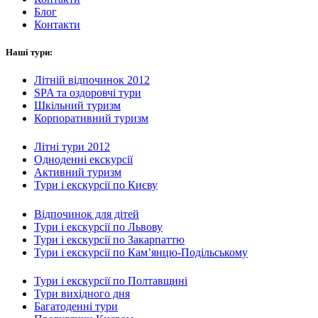
Блог
Контакти
Наші тури:
Літній відпочинок 2012
SPA та оздоровчі тури
Шкільний туризм
Корпоративний туризм
Літні тури 2012
Одноденні екскурсії
Активний туризм
Тури і екскурсії по Києву
Відпочинок для дітей
Тури і екскурсії по Львову
Тури і екскурсії по Закарпаттю
Тури і екскурсії по Кам’янцю-Подільському
Тури і екскурсії по Полтавщині
Тури вихідного дня
Багатоденні тури