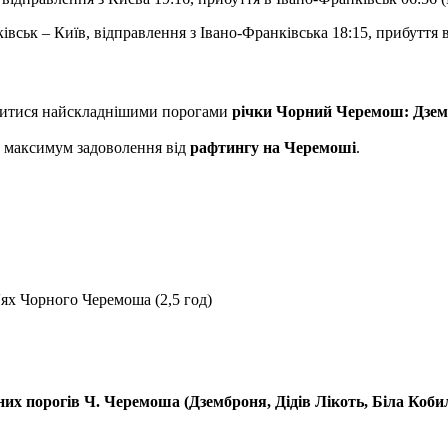
вськ – Київ, відправлення з Івано-Франківська 18:15, прибуття в
витися найскладнішими порогами
річки Чорний Черемош: Дзембр
ти максимум задоволення від
рафтингу на Черемоші
.
'ях Чорного Черемоша (2,5 год)
их порогів Ч. Черемоша (Дземброня, Дідів Лікоть, Біла Кобил