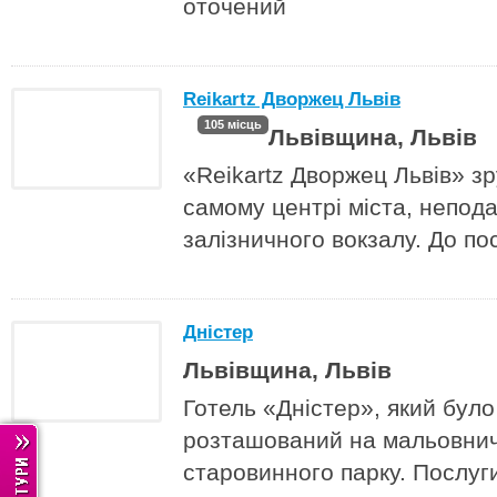
оточений
Reikartz Дворжец Львів
105 місць
Львівщина, Львів
«Reikartz Дворжец Львів» з
самому центрі міста, непода
залізничного вокзалу. До по
Дністер
Львівщина, Львів
Готель «Дністер», який було
розташований на мальовнич
старовинного парку. Послуг