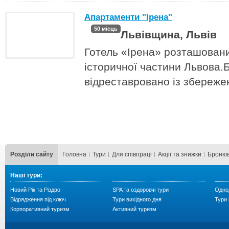
Апартаменти "Ірена"
50 місць
Львівщина, Львів
Готель «Ірена» розташован
історичної частини Львова.
відреставровано із збереже
Розділи сайту
Головна
Тури
Для cпівпраці
Акції та знижки
Бронюв
Наші тури:
Новий Рік та Різдво
SPA та оздоровчі тури
Однод
Відрядження під ключ
Тури вихідного дня
Тури 
Корпоративний туризм
Активний туризм