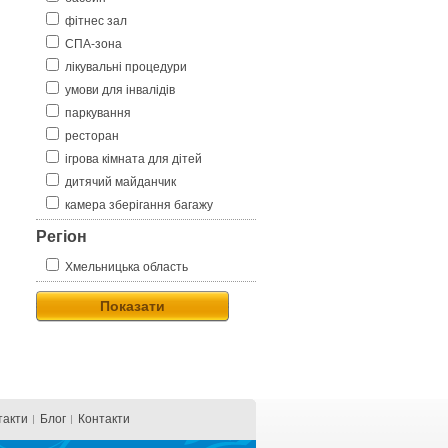
фітнес зал
СПА-зона
лікувальні процедури
умови для інвалідів
паркування
ресторан
ігрова кімната для дітей
дитячий майданчик
камера зберігання багажу
Регіон
Хмельницька область
Показати
такти
Блог
Контакти