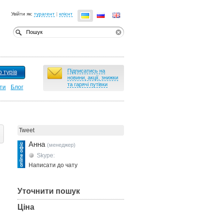
Увійти як:
турагент
|
клієнт
Підписатись на
 турів
новини, акції, знижки
та гарячі путівки
ти
Блог
Tweet
Анна
(менеджер)
Skype:
Написати до чату
Уточнити пошук
Ціна