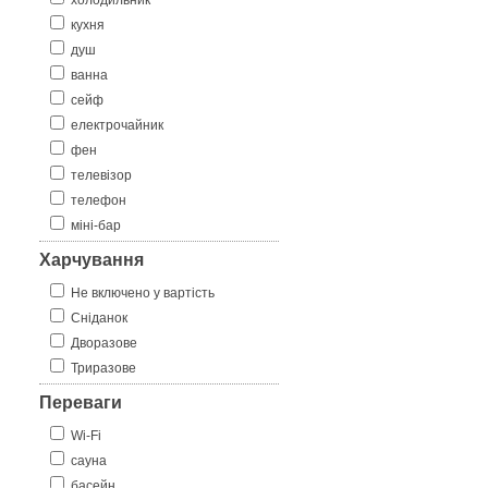
холодильник
кухня
душ
ванна
сейф
електрочайник
фен
телевізор
телефон
міні-бар
Харчування
Не включено у вартість
Сніданок
Дворазове
Триразове
Переваги
Wi-Fi
сауна
басейн