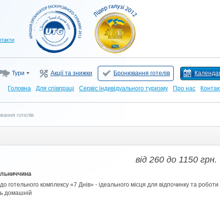
нтакти
Тури
Акції та знижки
Бронювання готелів
Календар
Головна
Для cпівпраці
Сервіс індивідуального туризму
Про нас
Контак
вання готелів
від
260
до
1150
грн.
льниччина
о готельного комплексу «7 Днів» - ідеального місця для відпочинку та роботи
ть домашній