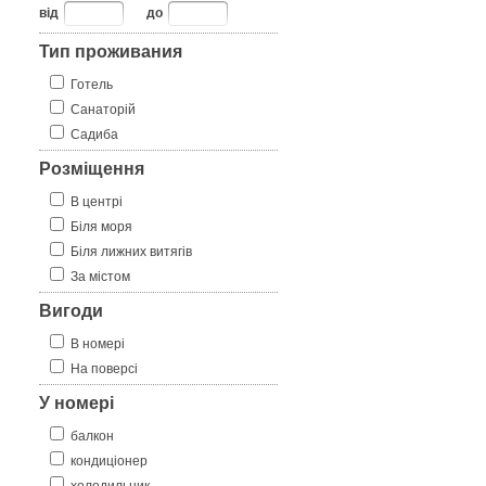
від
до
Тип проживания
Готель
Санаторій
Садиба
Розміщення
В центрі
Біля моря
Біля лижних витягів
За містом
Вигоди
В номері
На поверсі
У номері
балкон
кондиціонер