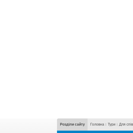
Розділи сайту
Головна
Тури
Для cпі