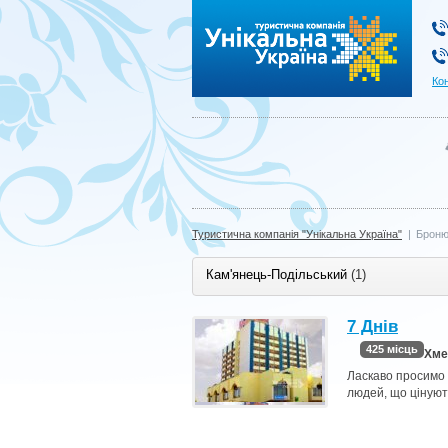
Туристична компанія "Унікальна Україна"
Ко
Туристична компанія "Унікальна Україна"
|
Броню
Кам'янець-Подільський
(1)
7 Днів
425 місць
Хме
Ласкаво просимо д
людей, що ціную