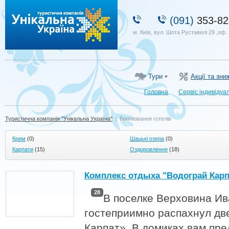
Туристична компанія "Унікальна Україна"
(091)
353-82
м. Київ, вул. Шота Руставелі 29 ,оф.
Тури
Акції та зни
Головна
Сервіс індивідуа
Туристична компанія "Унікальна Україна"
|
Бронювання готелів
Крим
(0)
Шацькі озера
(0)
Карпати
(15)
Оздоровлення
(18)
Комплекс отдыха "Водограй Карп
28
В поселке Верховина Ив
гостеприимно распахнул дв
Карпат». В домиках вам пр