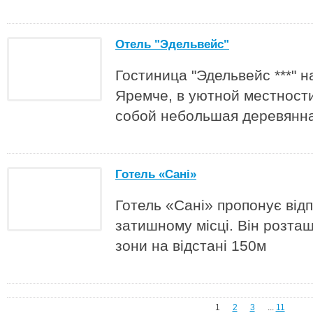
Отель "Эдельвейс"
Гостиница "Эдельвейс ***" н
Яремче, в уютной местности
собой небольшая деревянна
Готель «Сані»
Готель «Сані» пропонує від
затишному місці. Він розташ
зони на відстані 150м
1
2
3
...
11