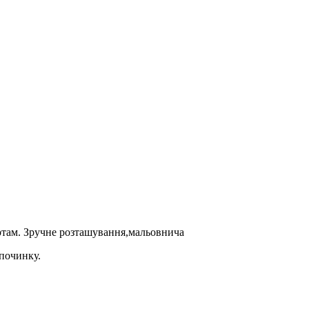
ртам. Зручне розташування,мальовнича
дпочинку.