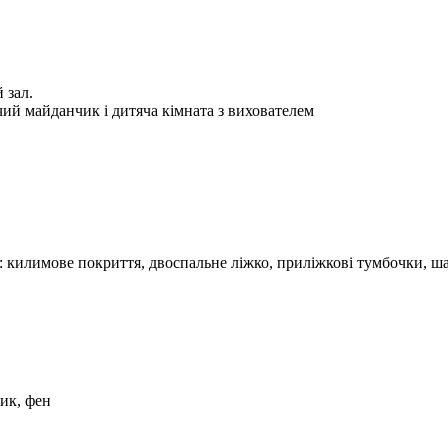
 зал.
чий майданчик і дитяча кімната з вихователем
: килимове покриття, двоспальне ліжко, приліжкові тумбочки, ша
ник, фен