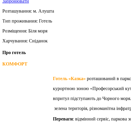
Забронювати
Розташування:
м. Алушта
Тип проживания:
Готель
Розміщення:
Біля моря
Харчування:
Сніданок
Про готель
КОМФОРТ
Готель «Казка»
розташований в парко
курортною зоною «Професорський куто
впритул підступають до Чорного моря
зелена територія, різноманітна інфра
Переваги
: відмінний сервіс, паркова з