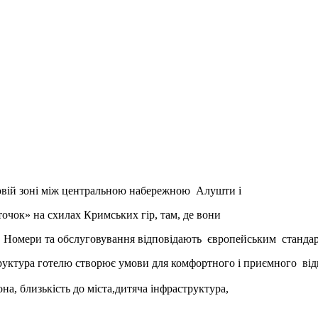
вій зоні між центральною набережною Алушти і
чок» на схилах Кримських гір, там, де вони
. Номери та обслуговування відповідають європейським станда
труктура готелю створює умови для комфортного і приємного ві
она, близькість до міста,дитяча інфраструктура,