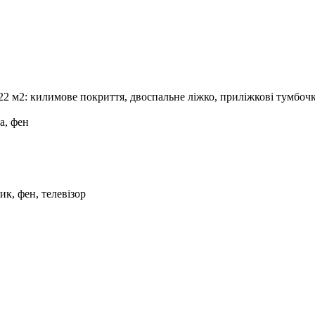
 22 м2: килимове покриття, двоспальне ліжко, приліжкові тумбочк
а, фен
ик, фен, телевізор