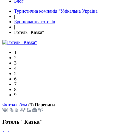
Блог
Туристична компанія "Унікальна Україна"
|
Бронювання готелів
|
Готель "Казка"
1
2
3
4
5
6
7
8
9
Фотоальбом
(9)
Переваги
Готель "Казка"