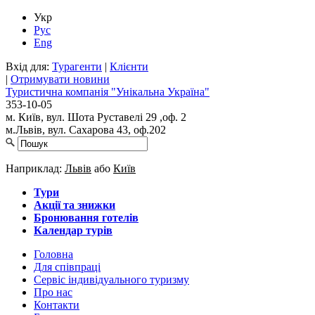
Укр
Рус
Eng
Вхід для:
Турагенти
|
Клієнти
|
Отримувати новини
Туристична компанія "Унікальна Україна"
353-10-05
м. Київ, вул. Шота Руставелі 29 ,оф. 2
м.Львів, вул. Сахарова 43, оф.202
Наприклад:
Львів
або
Київ
Тури
Акції та знижки
Бронювання готелів
Календар турів
Головна
Для cпівпраці
Сервіс індивідуального туризму
Про нас
Контакти