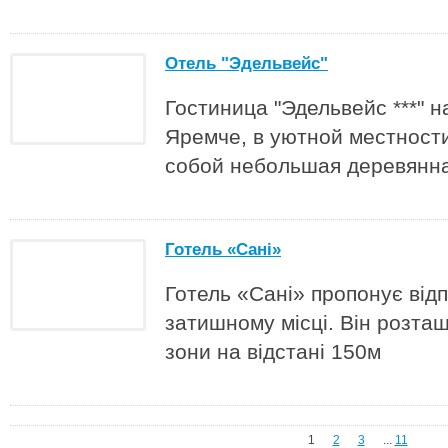
Отель "Эдельвейс"
Гостиница "Эдельвейс ***" н
Яремче, в уютной местности
собой небольшая деревянна
Готель «Сані»
Готель «Сані» пропонує від
затишному місці. Він розташ
зони на відстані 150м
1
2
3
...
11