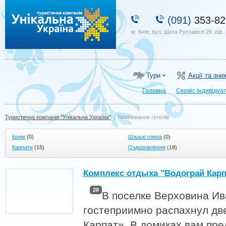
Туристична компанія "Унікальна Україна"
(091)
353-82
м. Київ, вул. Шота Руставелі 29 ,оф.
Тури
Акції та зни
Головна
Сервіс індивідуа
Туристична компанія "Унікальна Україна"
|
Бронювання готелів
Крим
(0)
Шацькі озера
(0)
Карпати
(15)
Оздоровлення
(18)
Комплекс отдыха "Водограй Карп
28
В поселке Верховина Ив
гостеприимно распахнул дв
Карпат». В домиках вам пр