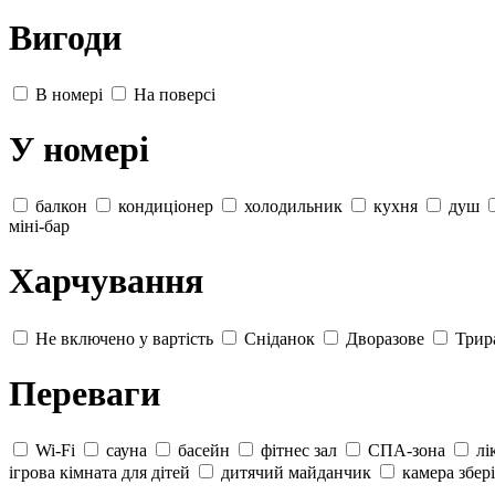
Вигоди
В номері
На поверсі
У номері
балкон
кондиціонер
холодильник
кухня
душ
міні-бар
Харчування
Не включено у вартість
Сніданок
Дворазове
Трир
Переваги
Wi-Fi
сауна
басейн
фітнес зал
СПА-зона
лі
ігрова кімната для дітей
дитячий майданчик
камера збер