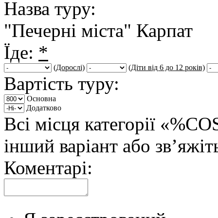
Назва туру:
"Печерні міста" Карпат
Їде:
*
(Дорослі)
(Діти від 6 до 12 років)
Вартість туру:
Основна
Додатково
Всі місця категорії «%CO
інший варіант або зв’яжіт
Коментарі: