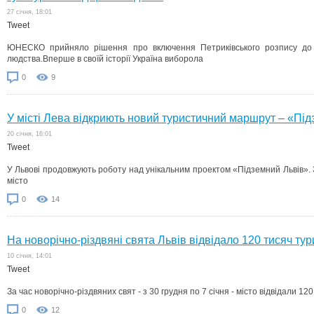
27 cічня, 18:01
Tweet
ЮНЕСКО прийняло рішення про включення Петриківського розпису до 
людства.Вперше в своїй історії Україна виборола
0
9
У місті Лева відкриють новий туристичний маршрут – «Пі
20 cічня, 16:01
Tweet
У Львові продовжують роботу над унікальним проектом «Підземний Львів». З
місто
0
14
На новорічно-різдвяні свята Львів відвідало 120 тисяч тур
10 cічня, 14:01
Tweet
За час новорічно-різдвяних свят - з 30 грудня по 7 січня - місто відвідали 120
0
12