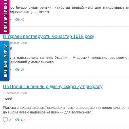
Ресурс trivago склав рейтинг найбільш привабливих для мандрівників мі
співвідношення ціни і якості
0
42
В Україні реставрують монастир 1619 року
25 листопада, 16:11
Tweet
Одну з найстаріших святинь України - Мгарський монастир реставрують
розташований у мальовничому
0
25
На Волині знайшли рідкісну скіфську прикрасу
21 листопада, 10:11
Tweet
Рідкісна знахідка скіфської прикраси кінського спорядження поповнила фо
до збірки музею надійшов незвичний для волинського
0
60