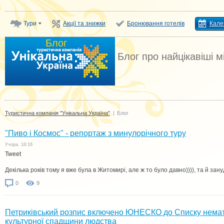
Тури
Акції та знижки
Бронювання готелів
Кале
Блог
Туристична компанія "Унікальна
Блог про найцікавіші м
Україна"
Туристична компанія "Унікальна Україна"
|
Блог
"Пиво і Космос" - репортаж з минулорічного туру
Учора, 18:16
Tweet
Декілька років тому я вже була в Житомирі, але ж то було давно)))), та й зан
0
9
Петриківський розпис включено ЮНЕСКО до Списку немат
культурної спадщини людства