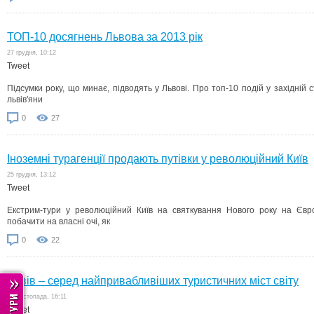
ТОП-10 досягнень Львова за 2013 рік
27 грудня, 10:12
Tweet
Підсумки року, що минає, підводять у Львові. Про топ-10 подій у західній с
львів'яни
0
27
Іноземні турагенції продають путівки у революційний Київ
25 грудня, 13:12
Tweet
Екстрим-тури у революційний Київ на святкування Нового року на Євр
побачити на власні очі, як
0
22
Львів – серед найпривабливіших туристичних міст світу
26 листопада, 16:11
Tweet