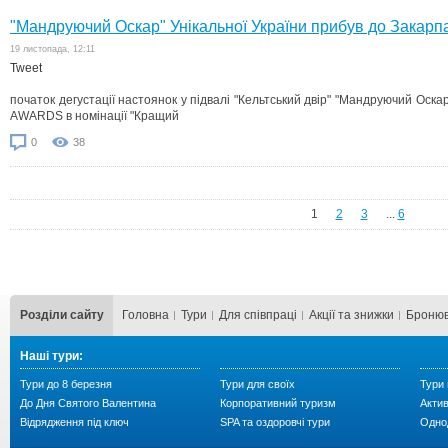
"Мандруючий Оскар" Унікальної України прибув до Закарп
19 листопада, 12:11
Tweet
початок дегустації настоянок у підвалі "Кельтський двір" "Мандруючий Оск
AWARDS в номінації "Кращий
0
38
1
2
3
...
6
Розділи сайту
Головна
Тури
Для cпівпраці
Акції та знижки
Бронюв
Наші тури:
Тури до 8 березня
Тури для своїх
Тури 
До Дня Святого Валентина
Корпоративний туризм
Акти
Відрядження під ключ
SPA та оздоровчі тури
Однод