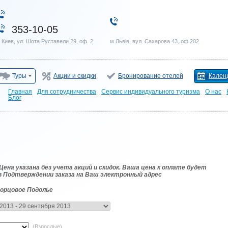
353-10-05
. Киев, ул. Шота Руставели 29, оф. 2
м.Львів, вул. Сахарова 43, оф.202
Туры
Акции и скидки
Бронирование отелей
Кален
Главная
Для сотрудничества
Сервис индивидуального туризма
О нас
Блог
на указана без учета акций и скидок. Ваша цена к оплате будет
в Подтверждении заказа на Ваш электронный адрес
ворцовое Подолье
(Взрослые)