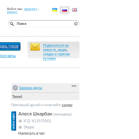
Войти как:
турагент
|
клиент
Подписаться на
дарь туров
новости, акции,
скидки и горячие
Контакты
путевки
Запроси друга
Tweet
Приглашай друзей и получайте
скидки
Алеся Шкарбан
(менеджер)
ICQ: 613575501
Skype:
Написать в чат