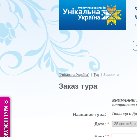
"Унікальна Україна"
г
"Унікальна Україна"
|
Тур
|
Замовити
Заказ тура
ВНИМАНИЕ! Це
отправлена 
Название тура:
Винница и Д
Дата:
*
Едут:
*