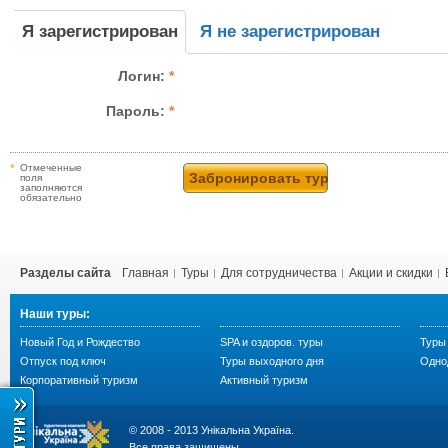
Я зарегистрирован
Я не зарегистрирован
Логин:
*
Пароль:
*
*
Отмеченные
поля
заполняются
обязательно
Разделы сайта
Главная
Туры
Для сотрудничества
Акции и скидки
Наши туры:
Новый Год и Рождество
SPA и оздоров. туры
Туры 
Отпуск под ключ
Туры выходного дня
Одно
Корпоративный туризм
Активный туризм
© 2008 - 2013 Унікальна Україна.
Все права защищены.