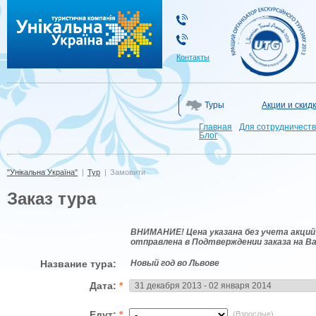
"Унікальна Україна"
Контакты
Туры
Акции и скид
Главная
Для сотрудничест
Блог
"Унікальна Україна"
|
Тур
|
Замовити
Заказ тура
ВНИМАНИЕ! Цена указана без учета акций 
отправлена в Подтверждении заказа на В
Название тура:
Новый год во Львове
Дата:
*
Едут:
*
(Взрослые)