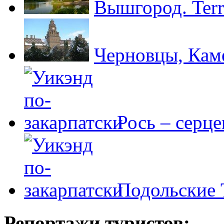
Вышгород. Terr
Черновцы, Кам
Рось – серц
Подольские 
Репортажи туристов: