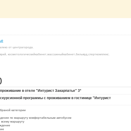
ье
алеко от центра
города
.
ярий
, косметологический
кабинет
,
массажный
кабинет
,
бильярд
,
спорткомплекс.
)
 проживание в отеле "Интурист Закарпатье" 3*
экскурсионной программы с проживанием в гостинице "Интурист
браной категории
ждение по маршруту комфортабельным автобусом
о всему маршруту
ождение
ние