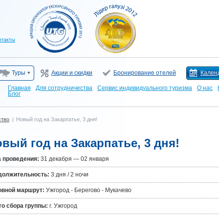
нтакты
Туры
Акции и скидки
Бронирование отелей
Кален
Главная
Для сотрудничества
Сервис индивидуального туризма
О нас
Блог
ство
|
Новый год на Закарпатье, 3 дня!
вый год на Закарпатье, 3 дня!
 проведения:
31 декабря — 02 января
должительность:
3 дня / 2 ночи
овной маршрут:
Ужгород - Берегово - Мукачево
о сбора группы:
г. Ужгород