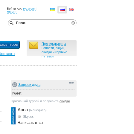
Войти как:
турагент
|
клиент
Подписаться на
дарь туров
новости, акции,
скидки и горячие
Контакты
путевки
Запроси друга
Tweet
Приглашай друзей и получайте
скидки
Анна
(менеджер)
Skype:
Написать в чат