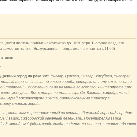
икальная Украина" только проживание в отеле "Интурист Закарпатье" и
ле (гости должны прибыть в Мукачево до 10:30 утра. В случае позднего
ы самостоятельно. Экскурсионная программа начинается с 11:00)
ьтативно
*
Древний город на реке Уж".
Унгвар, Гунгвар, Онгвар, Унгуйвар, Унгоград,
е полный перечень названий этого города, которые он получал в течение
и обитателей. Собственно, само название во всех своих интерпретациях
Во время экскурсии Вы осмотрите монастырь Св. Василия, кафедральный
кий музей архитектуры и быта, ортодоксальную синагогу в
ю зону старого города
.
рят, этот замок, расположенный на вершине Замковой горы над городом -
аждый замок, Ужгородский овеянный легендами. Посетителям замка
"ведьминой яме" (здесь вроде когда-то держали женщин, которых обвиняли