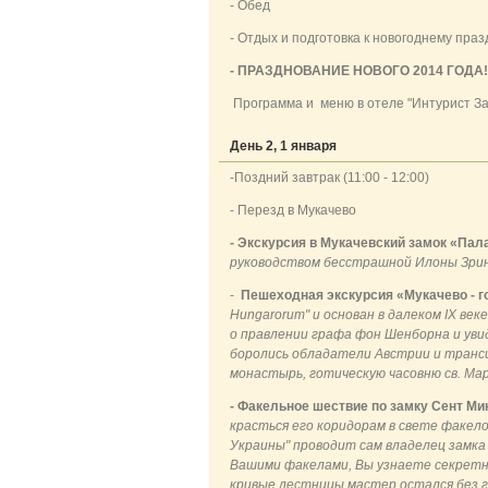
- Обед
- Отдых и подготовка к новогоднему пра
- ПРАЗДНОВАНИЕ НОВОГО 201
4 ГОДА!
Программа и меню в отеле "Интурист За
День 2, 1 января
-Поздний завтрак (11:00 - 12:00)
- Перезд в Мукачево
- Экскурсия в Мукачевский замок «Пал
руководством бесстрашной Илоны Зри
-
Пешеходная экскурсия «Мукачево - г
Hungarorum" и основан в далеком IX век
о правлении графа фон Шенборна и уви
боролись обладатели Австрии и транс
монастырь, готическую часовню св. Ма
- Факельное шествие по замку Сент Ми
красться его коридорам в свете факел
Украины" проводит сам владелец замка
Вашими факелами, Вы узнаете секретные
кривые лестницы мастер остался без г