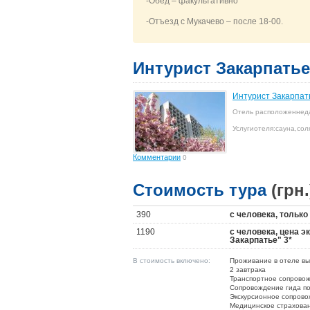
-Обед – факультативно
-Отъезд с Мукачево – после 18-00.
Интурист Закарпатье
Интурист Закарпат
Отель расположен
нед
Услуги
отеля
:
сауна
,
сол
Комментарии
0
Стоимость тура
(грн.
390
с человека, только
1190
с человека, цена 
Закарпатье" 3*
В стоимость включено:
Проживание в отеле вы
2 завтрака
Транспортное сопрово
Сопровождение гида п
Экскурсионное сопров
Медицинское страхова