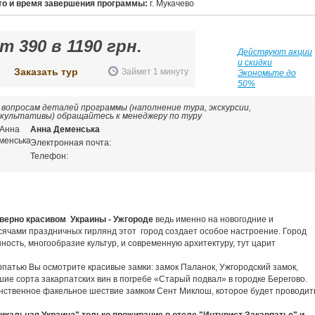
то и время завершения программы:
г. Мукачево
от
390
в
1190
грн.
Действуют акции
и скидки
Заказать тур
Займет 1 минуту
Экономьте до
50%
 вопросам деталей программы (наполнение тура, экскурсии,
культативы) обращайтесь к менеджеру по туру
Анна Деменська
Электронная почта:
Телефон:
верно красивом Украины -
Ужгороде
ведь именно на новогодние и
ячами праздничных гирлянд этот город создает особое настроение. Город
ость, многообразие культур, и современную архитектуру, тут царит
патью Вы осмотрите красивые замки: замок Паланок, Ужгородский замок,
шие сорта закарпатских вин в погребе «Cтарый подвал» в городке Берегово.
нственное факельное шествие замком Сент Миклош, которое будет проводит