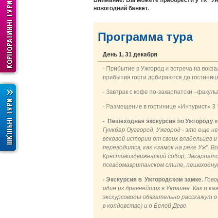
Внимание! Вы можете приобрести у ТК "Ун
новогодний банкет.
Программа тура
День 1, 31 декабря
- Прибытие в Ужгород и встреча на вокза
прибытия гости добираются до гостиниц
- Завтрак с кофе по-закарпатски –факул
- Размещение в гостинице «Интурист» 3 
- Пешеходная экскурсия по Ужгороду «
Гункбар Оуггород, Ужгород - это еще н
вековой истории от своих владельцев 
переводится, как «замок на реке Уж". 
Крестовоздвиженский собор, Закарпатс
псевдомавританском стиле, пешеходну
- Экскурсия в Ужгородском замке.
Гово
один из древнейших в Украине. Как и к
экскурсоводы обязательно расскажут о 
в колдовстве) и о Белой Деве