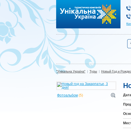
"Унікальна Україна"
Ко
"Унікальна Україна"
|
Туры
|
Новый Год и Рожде
Но
Дата
Фотоальбом
(5)
Про
Осн
Мест