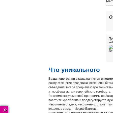
Мес
По
фа
Что уникального
Ваша новогодняя сказка начнется в
неимо
рождественские праздники, освещенный тыс
объеденил в себе средневековую таинственн
атмосфера уюта и европейского комфорта.
Во время экскурсионной программы по Закар
посетите музей вина и продегустируете луч
Изюминкой отдыха, несомненно, станет таи
владелец замка - Иосиф Бартош.