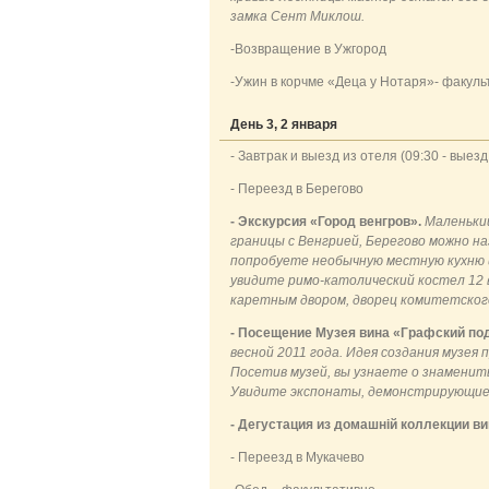
замка Сент Миклош.
-Возвращение в Ужгород
-Ужин в корчме «Деца у Нотаря»- факуль
День 3, 2 января
- Завтрак и выезд из отеля (09:30 - выезд
- Переезд в Берегово
- Экскурсия «Город венгров».
Маленький
границы с Венгрией, Берегово можно н
попробуете необычную местную кухню и
увидите римо-католический костел 12 
каретным двором, дворец комитетског
- Посещение Музея вина «Графский по
весной 2011 года. Идея создания музея
Посетив музей, вы узнаете о знаменит
Увидите экспонаты, демонстрирующие п
- Дегустация
из домашній коллекции ви
- Переезд в Мукачево