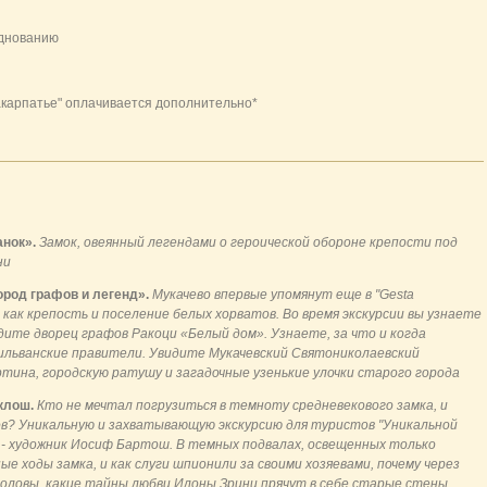
зднованию
карпатье" оплачивается дополнительно*
анок».
Замок, овеянный легендами о героической обороне крепости под
ни
ород графов и легенд».
Мукачево впервые упомянут еще в "Gesta
е как крепость и поселение белых хорватов. Во время экскурсии вы узнаете
дите дворец графов Ракоци «Белый дом». Узнаете, за что и когда
ильванские правители. Увидите Мукачевский Святониколаевский
ртина, городскую ратушу и загадочные узенькие улочки старого города
клош.
Кто не мечтал погрузиться в темноту средневекового замка, и
ов? Уникальную и захватывающую экскурсию для туристов "Уникальной
 - художник Иосиф Бартош. В темных подвалах, освещенных только
 ходы замка, и как слуги шпионили за своими хозяевами, почему через
оловы, какие тайны любви Илоны Зрини прячут в себе старые стены