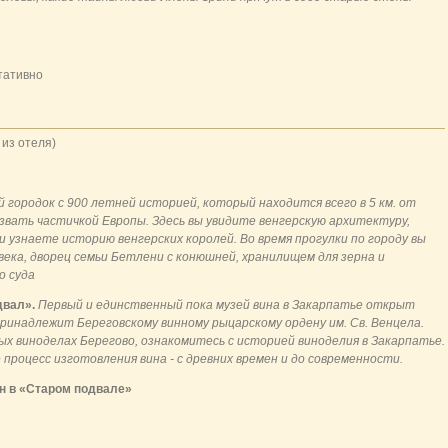
тативно
 из отеля)
 городок с 900 летней историей, который находится всего в 5 км. от
азвать частичкой Европы. Здесь вы увидите венгерскую архитектуру,
 узнаете историю венгерских королей. Во время прогулки по городу вы
века, дворец семьи Бетлени с конюшней, хранилищем для зерна и
о суда
двал».
Первый и единственный пока музей вина в Закарпатье открыт
 принадлежит Береговскому винному рыцарскому ордену им. Св. Венцела.
ых виноделах Берегово, ознакомитесь с историей виноделия в Закарпатье.
роцесс изготовления вина - с древних времен и до современности.
н
в «Старом подвале»