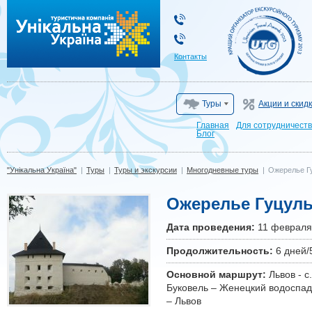
"Унікальна Україна"
Контакты
Туры
Акции и скид
Главная
Для сотрудничест
Блог
"Унікальна Україна"
|
Туры
|
Туры и экскурсии
|
Многодневные туры
|
Ожерелье Г
Ожерелье Гуцул
Дата проведения:
11 февраля
Продолжительность:
6 дней/
Основной маршрут:
Львов - с
Буковель – Женецкий водоспад
– Львов