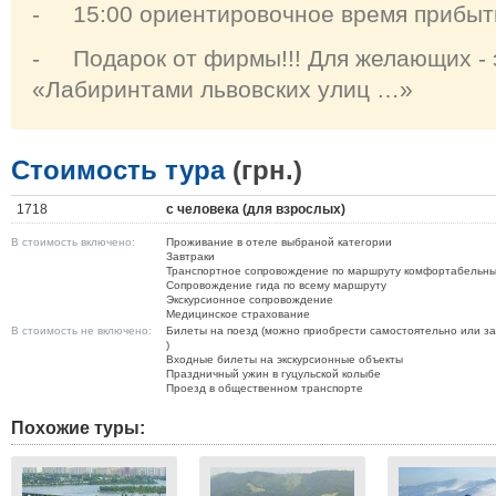
- 15:00 ориентировочное время прибыт
- Подарок от фирмы!!! Для желающих - э
«Лабиринтами львовских улиц …»
Стоимость тура
(грн.)
1718
с человека (для взрослых)
В стоимость включено:
Проживание в отеле выбраной категории
Завтраки
Транспортное сопровождение по маршруту комфортабельн
Сопровождение гида по всему маршруту
Экскурсионное сопровождение
Медицинское страхование
В стоимость не включено:
Билеты на поезд (можно приобрести самостоятельно или зак
)
Входные билеты на экскурсионные объекты
Праздничный ужин в гуцульской колыбе
Проезд в общественном транспорте
Похожие туры: