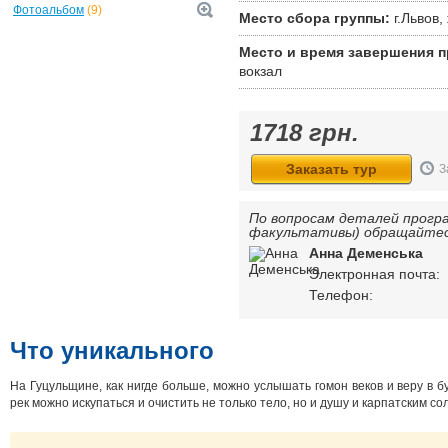
Фотоальбом
(9)
Место сбора группы:
г.Львов
Место и время завершения 
вокзал
1718
грн.
Заказать тур
З
По вопросам деталей програ
факультативы) обращайтесь
Анна Деменська
Электронная почта:
Телефон:
Что уникального
На Гуцульщине, как нигде больше, можно услышать гомон веков и веру в б
рек можно искупаться и очистить не только тело, но и душу и карпатским со