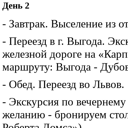
День 2
-
Завтрак
.
Выселение
из
о
- Переезд в г.
Выгода
.
Экс
железной дороге на
«Карп
маршруту
:
Выгода
-
Дубо
-
Обед
.
Переезд
во Львов
.
-
Экскурсия
по вечернему
желанию
-
бронируем
сто
Роберта Домса
»
)
.