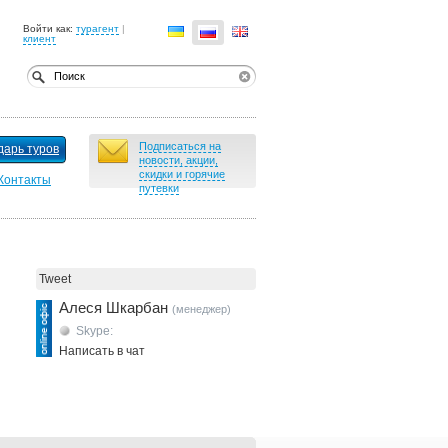
Войти как:
турагент
|
клиент
Подписаться на
дарь туров
новости, акции,
скидки и горячие
Контакты
путевки
Tweet
Алеся Шкарбан
(менеджер)
Skype:
Написать в чат