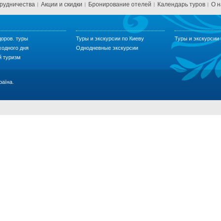
трудничества
Акции и скидки
Бронирование отелей
Календарь туров
О н
доров. туры
Туры и экскурсии по Киеву
Туры и экскурсии
ходного дня
Однодневные экскурсии
й туризм
раїна.