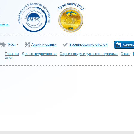
нтакты
Туры
Акции и скидки
Бронирование отелей
Кален
Главная
Для сотрудничества
Сервис индивидуального туризма
О нас
Блог