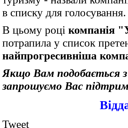
в списку для голосування.
В цьому році
компанія "
потрапила у список претен
найпрогресивніша
комп
Якщо Вам подобається з
запрошуємо Вас підтри
Відд
Tweet