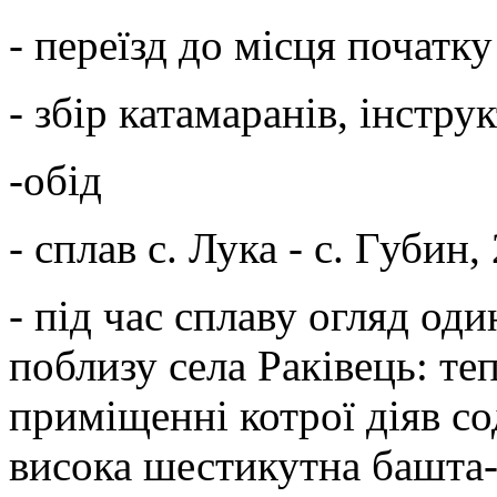
- переїзд до місця початку
- збір катамаранів, інстру
-обід
- сплав с. Лука - с. Губин,
- під час сплаву огляд од
поблизу села Раківець: теп
приміщенні котрої діяв с
висока шестикутна башта