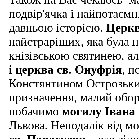
подвір'ячка і найпотаємн
давньою історією.
Церкв
найстраріших, яка була
кнізівською святинею, а
і церква св. Онуфрія
, п
Констянтином Острозьки
призначення, малий обор
побачимо
могилу Івана
Львова. Неподалік від м