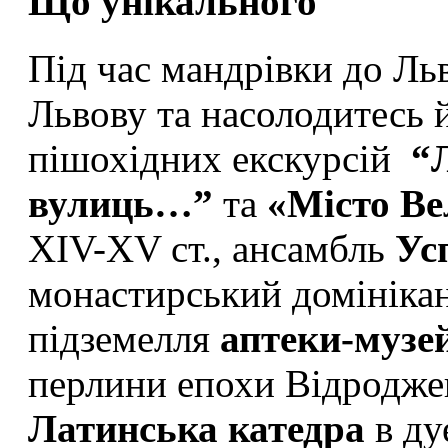
Що унікального
Під час мандрівки до Ль
Львову та насолодитесь 
пішохідних екскурсій
“
вулиць…”
та
«Місто Ве
XIV-XV ст., ансамбль
Ус
монастирський домініка
підземелля
аптеки-музе
перлини епохи Відродж
Латинська катедра
в ду