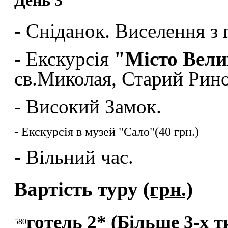
- Сніданок. Виселення з 
- Екскурсія
"Місто Вели
св.Миколая, Старий Рино
- Високий Замок.
- Екскурсія в музей "Сало"(40 грн.)
- Вільний час.
Вартість туру
(грн.)
готель 2* (Більше 3-х т
580