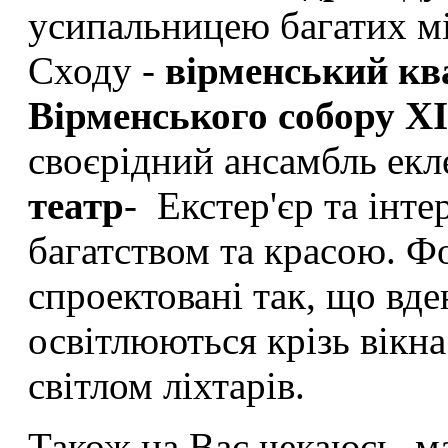
усипальницею багатих м
Сходу -
вірменський кв
Вірменського собору XI
своєрідний ансамбль екл
театр
- Екстер'єр та інте
багатством та красою. Ф
спроектовані так, що вд
освітлюються крізь вікна 
світлом ліхтарів.
Також на Вас чекаюсь ма