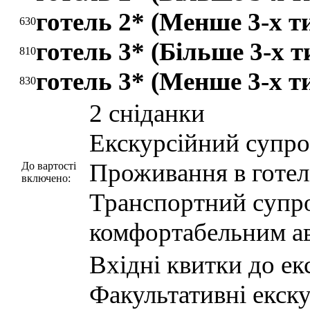
готель 2* (Менше 3-х т
630
готель 3* (Більше 3-х т
810
готель 3* (Менше 3-х т
830
2 сніданки
Екскурсійний супро
Проживання в готелі
До вартості
включено:
Транспортний супр
комфортабельним а
Вхідні квитки до ек
Факультативні екску