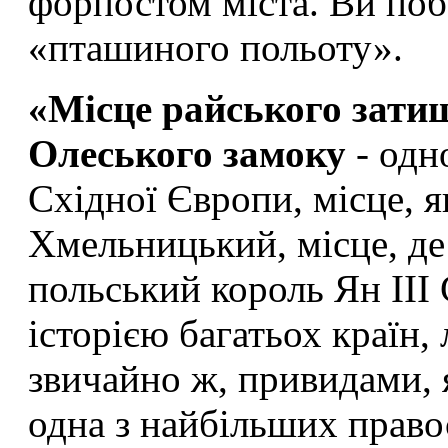
форпостом міста. Ви поб
«пташиного польоту».
«Місце райського зати
Олеського замоку
- одн
Східної Європи, місце, я
Хмельницький, місце, де
польський король Ян III
історією багатьох країн,
звичайно ж, привидами, 
одна з найбільших право