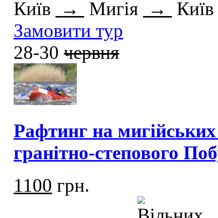
Київ
→
Мигія
→
Київ
Замовити тур
28-30
червня
Рафтинг на мигійських
гранітно-степового По
1100
грн.