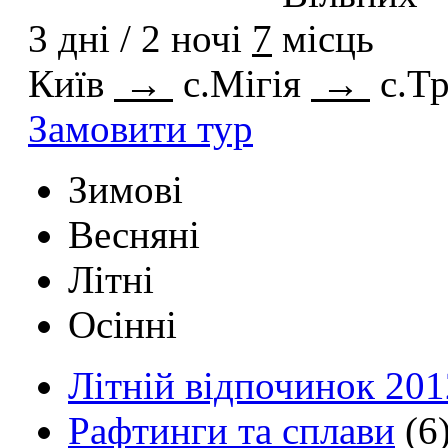
3 дні / 2 ночі
7
Київ
→
с.Мігія
→
с.Т
Замовити тур
Зимові
Весняні
Літні
Осінні
Літній відпочинок 201
Рафтинги та сплави
(6