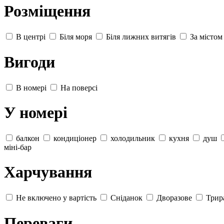
Розміщення
В центрі
Біля моря
Біля лижних витягів
За містом
Вигоди
В номері
На поверсі
У номері
балкон
кондиціонер
холодильник
кухня
душ
міні-бар
Харчування
Не включено у вартість
Сніданок
Дворазове
Трир
Переваги