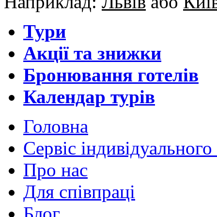
Наприклад:
Львів
або
Киї
Тури
Акції та знижки
Бронювання готелів
Календар турів
Головна
Сервіс індивідуального
Про нас
Для cпівпраці
Блог