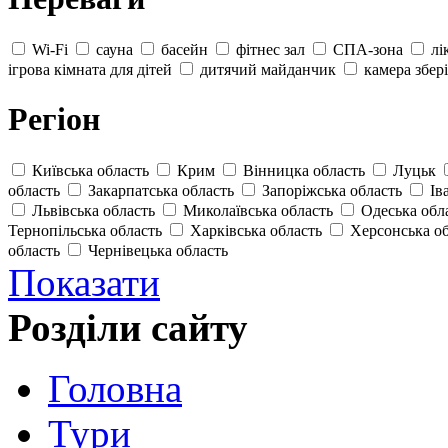
Wi-Fi
сауна
басейн
фітнес зал
СПА-зона
лі
ігрова кімната для дітей
дитячий майданчик
камера збер
Регіон
Київська область
Крим
Вінницка область
Луцьк
область
Закарпатська область
Запоріжська область
Ів
Львівська область
Миколаївська область
Одеська обл
Тернопільська область
Харківська область
Херсонська о
область
Чернівецька область
Показати
Розділи сайту
Головна
Тури