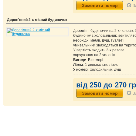
З
Дерев'яний 2-х місний будиночок
Дерев'яні будиночки на 2-х чоловік. 
будиночку є холодильник, вентилято
необхідні меблі. Душ, туалет і
умивальники знаходяться на територ
У вартість входить 3-х разове
харчування на 2 чоловік.
Вигоди
: В номері
Ліжка
: 1 двоспальне ліжко
У номері
: холодильник, душ
від 250 до 270 гр
З