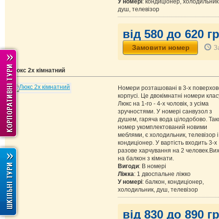
У номері
: кондиціонер, холодильник
душ, телевізор
від 580 до 620 гр
З
Люкс 2х кімнатний
Номери розташовані в 3-х поверхо
корпусі. Це двокімнатні номери клас
Люкс на 1-го - 4-х чоловік, з усіма
зручностями. У номері санвузол з
душем, гаряча вода цілодобово. Так
номер укомплектований новими
меблями, є холодильник, телевізор і
кондиціонер. У вартість входить 3-х
разове харчування на 2 человек.Ви
на балкон з кімнати.
Вигоди
: В номері
Ліжка
: 1 двоспальне ліжко
У номері
: балкон, кондиціонер,
холодильник, душ, телевізор
від 830 до 890 гр