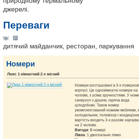
природному термальному
джерелі.
Переваги
дитячий майданчик, ресторан, паркування
Номери
Люкс 1-кімнатний 2-х місний
Номери розташовані в 3-х поверхо
корпусі. Це однокімнатні номери на 
чоловік, з усіма зручностями. У номе
санвузол з душем, гаряча вода
цілодобово. Також номер
укомплектований новими меблями, 
холодильник, телевізор і кондиціоне
вартість входить 3-х разове харчув
на 2 чоловік.
Вигоди
: В номері
Ліжка
: 1 двоспальне ліжко