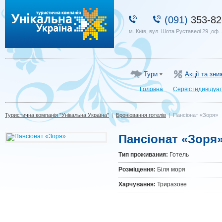
Туристична компанія "Унікальна Україна"
(091)
353-82
м. Київ, вул. Шота Руставелі 29 ,оф.
Тури
Акції та зни
Головна
Сервіс індивідуа
Туристична компанія "Унікальна Україна"
|
Бронювання готелів
|
Пансіонат «Зоря»
Пансіонат «Зоря
Тип проживания:
Готель
Розміщення:
Біля моря
Харчування:
Триразове