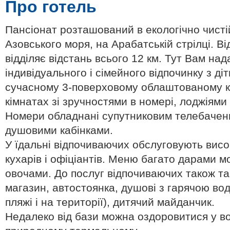
Про готель
Пансіонат розташований в екологічно чистій
Азовського моря, на Арабатській стрілці. Ві
відділяє відстань всього 12 км. Тут Вам на
індивідуального і сімейного відпочинку з д
сучасному 3-поверховому облаштованому ко
кімнатах зі зручностями в номері, лоджіями
Номери обладнані супутниковим телебачен
душовими кабінками.
У їдальні відпочиваючих обслуговують висо
кухарів і офіціантів. Меню багато дарами м
овочами. До послуг відпочиваючих також т
магазин, автостоянка, душові з гарячою во
пляжі і на території), дитячий майданчик.
Недалеко від бази можна оздоровитися у во