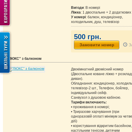
Вигоди
: В номері
Ліжка
: 1 двоспальне + 2 додаткових
У номері
: балкон, кондиціонер,
холодильник, душ, телевізор
500 грн.
З
"ЛЮКС" з балконом
Двокімнатний двомісний номер
(Двоспальне коване ліжко + розкла
диван).
Обладнання: кондиціонер, холодиль
телевізор-2 шт., Телефон, бойлер,
індивідуальний сейф.
Санвузол з душовою кабіною.
Тарифи включають:
• проживання в номері;
• Триразове харчування (при
одноразовій оплаті мінімум за четв
діб)
• користування відкритим басейном,
настільним тенісом, дитячим