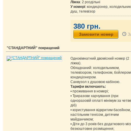
Ліжка
: 2 роздільні
У номері
: кондиціонер, холодильник
душ, телевізор
380 грн.
З
"СТАНДАРТНИЙ" покращений
Однокімнатний двомісний номер (2
ліжка).
Обладнаний: холодильником,
телевізором, телефоном, бойлером
кондиціонером.
Санвузол з душовою кабіною.
Тарифи включають:
• проживання в номері;
• Триразове харчування (при
одноразовій оплаті мінімум за четв
діб)
• користування відкритим басейном,
настільним тенісом, дитячим
майданчиком;
• Діти до 3 років без додаткового міс
безкоштовне розміщення;