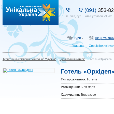
Туристична компанія "Унікальна Україна"
(091)
353-82
м. Київ, вул. Шота Руставелі 29 ,оф.
Тури
Акції та зни
Головна
Сервіс індивідуа
Туристична компанія "Унікальна Україна"
|
Бронювання готелів
|
Готель «Орхідея»
Готель «Орхідея
Тип проживания:
Готель
Розміщення:
Біля моря
Харчування:
Триразове