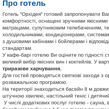
Про готель
Готель "Орхідея" готовий запропонувати Ва
комфортності, оснащені зручними якісним
матрацами, супутниковим телебаченням, т
холодильниками, кондиціонерами, системам
з душовими кабінами і бойлерами і відпові
стандартам.
У кафе-барі готелю Ви оціните по гідності с
великий вибір якісних вин і коктейлів. У ва
триразове харчування.
Для гостей проводяться святкові заходи з о
розважальною програмою.
На території знаходиться басейн 8 м довжина
штучною хвилею, настільний теніс і дитячи
У числі додаткових послуг готелю - сауна, 