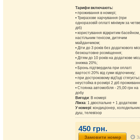
Тарифи включають:
• проживання в номері;
• Триразове харчування (при
одноразовій оплаті мінімум за четв
діб)
• користування відкритим басейном,
настільним тенісом, дитячим
майданчиком;
• Діти до 3 років без додаткового міс
безкоштовне розміщення;
• Дітям до 10 років на додаткове міс
знижка 20%;
• Бронь підтвердила при оплаті
вартості 20% від суми відпочинку;
• при достроковому від'їзді стягуєть
неустойка в розмірі 2 діб проживанн
• Стоянка автомобіля - 25,00 грн на
добу
Вигоди
: В номері
Ліжка
: 1 двоспальне + 1 додаткове
У номері
: кондиціонер, холодильник
душ, телевізор
450 грн.
З