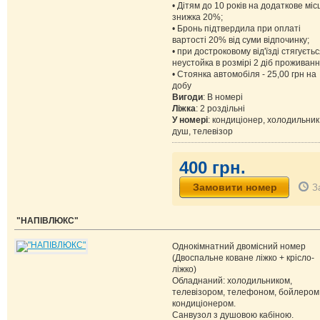
• Дітям до 10 років на додаткове міс
знижка 20%;
• Бронь підтвердила при оплаті
вартості 20% від суми відпочинку;
• при достроковому від'їзді стягуєть
неустойка в розмірі 2 діб проживанн
• Стоянка автомобіля - 25,00 грн на
добу
Вигоди
: В номері
Ліжка
: 2 роздільні
У номері
: кондиціонер, холодильник
душ, телевізор
400 грн.
З
"НАПІВЛЮКС"
Однокімнатний двомісний номер
(Двоспальне коване ліжко + крісло-
ліжко)
Обладнаний: холодильником,
телевізором, телефоном, бойлером
кондиціонером.
Санвузол з душовою кабіною.