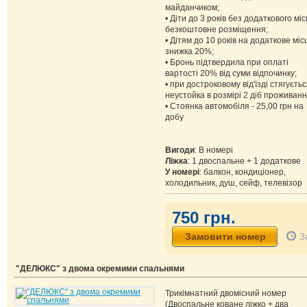
майданчиком;
• Діти до 3 років без додаткового міс
безкоштовне розміщення;
• Дітям до 10 років на додаткове міс
знижка 20%;
• Бронь підтвердила при оплаті
вартості 20% від суми відпочинку;
• при достроковому від'їзді стягуєть
неустойка в розмірі 2 діб проживанн
• Стоянка автомобіля - 25,00 грн на
добу
Вигоди
: В номері
Ліжка
: 1 двоспальне + 1 додаткове
У номері
: балкон, кондиціонер,
холодильник, душ, сейф, телевізор
750 грн.
З
"ДЕЛЮКС" з двома окремими спальнями
Трикімнатний двомісний номер
(Двоспальне коване ліжко + два