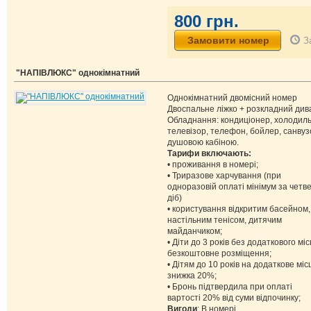
800 грн.
З
"НАПІВЛЮКС" однокімнатний
Однокімнатний двомісний номер
Двоспальне ліжко + розкладний див
Обладнання: кондиціонер, холодиль
телевізор, телефон, бойлер, санвуз
душовою кабіною.
Тарифи включають:
• проживання в номері;
• Триразове харчування (при
одноразовій оплаті мінімум за четв
діб)
• користування відкритим басейном,
настільним тенісом, дитячим
майданчиком;
• Діти до 3 років без додаткового міс
безкоштовне розміщення;
• Дітям до 10 років на додаткове міс
знижка 20%;
• Бронь підтвердила при оплаті
вартості 20% від суми відпочинку;
Вигоди
: В номері