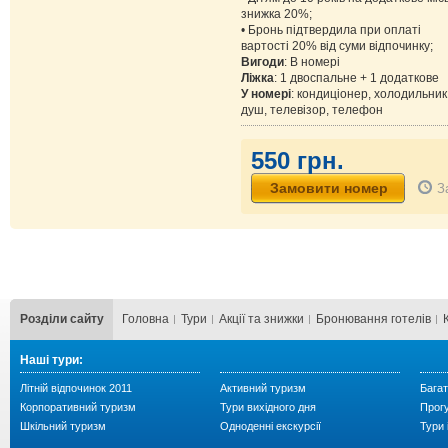
знижка 20%;
• Бронь підтвердила при оплаті
вартості 20% від суми відпочинку;
Вигоди
: В номері
Ліжка
: 1 двоспальне + 1 додаткове
У номері
: кондиціонер, холодильник
душ, телевізор, телефон
550 грн.
З
Розділи сайту
Головна
Тури
Акції та знижки
Бронювання готелів
Наші тури:
Літній відпочинок 2011
Активний туризм
Багат
Корпоративний туризм
Тури вихідного дня
Прог
Шкільний туризм
Одноденні екскурсії
Тури 