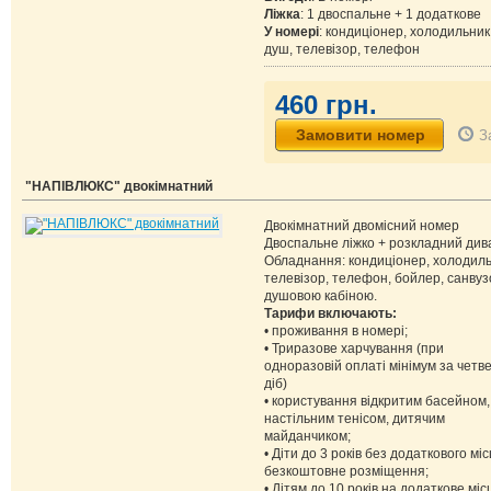
Ліжка
: 1 двоспальне + 1 додаткове
У номері
: кондиціонер, холодильник
душ, телевізор, телефон
460 грн.
З
"НАПІВЛЮКС" двокімнатний
Двокімнатний двомісний номер
Двоспальне ліжко + розкладний див
Обладнання: кондиціонер, холодиль
телевізор, телефон, бойлер, санвуз
душовою кабіною.
Тарифи включають:
• проживання в номері;
• Триразове харчування (при
одноразовій оплаті мінімум за четв
діб)
• користування відкритим басейном,
настільним тенісом, дитячим
майданчиком;
• Діти до 3 років без додаткового міс
безкоштовне розміщення;
• Дітям до 10 років на додаткове міс