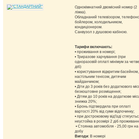
Однокімнатний двомісний номер (2
ліжка).
Обладнаний телевізором, телефон
бойлером, холодильником,
кондиціонером.
Санвузол з душовою кабіною.
Тарифи включають:
• проживання в номері;
• Триразове харчування (при
одноразовій оплаті мінімум за четв
діб)
• користування відкритим басейном,
настільним тенісом, дитячим
майданчиком;
• Діти до 3 років без додаткового міс
безкоштовне розміщення;
• Дітям до 10 років на додаткове міс
знижка 20%;
• Бронь підтвердила при оплаті
вартості 20% від суми відпочинку;
• при достроковому від'їзді стягуєть
неустойка в розмірі 2 діб проживанн
• Стоянка автомобіля - 25,00 грн на
добу
Вигоди
: В номері