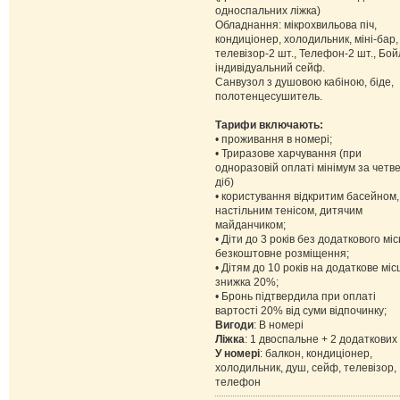
односпальних ліжка)
Обладнання: мікрохвильова піч,
кондиціонер, холодильник, міні-бар,
телевізор-2 шт., Телефон-2 шт., Бой
індивідуальний сейф.
Санвузол з душовою кабіною, біде,
полотенцесушитель.
Тарифи включають:
• проживання в номері;
• Триразове харчування (при
одноразовій оплаті мінімум за четв
діб)
• користування відкритим басейном,
настільним тенісом, дитячим
майданчиком;
• Діти до 3 років без додаткового міс
безкоштовне розміщення;
• Дітям до 10 років на додаткове міс
знижка 20%;
• Бронь підтвердила при оплаті
вартості 20% від суми відпочинку;
Вигоди
: В номері
Ліжка
: 1 двоспальне + 2 додаткових
У номері
: балкон, кондиціонер,
холодильник, душ, сейф, телевізор,
телефон