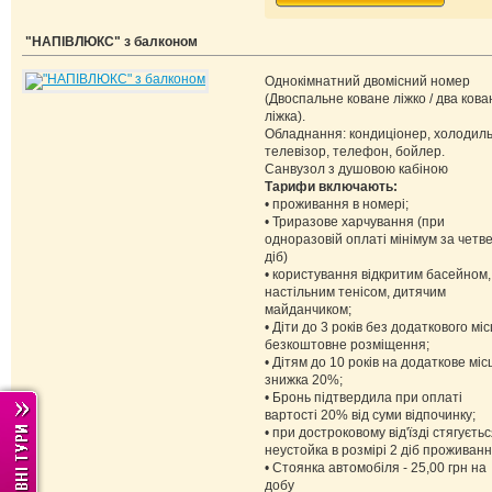
"НАПІВЛЮКС" з балконом
Однокімнатний двомісний номер
(Двоспальне коване ліжко / два кова
ліжка).
Обладнання: кондиціонер, холодиль
телевізор, телефон, бойлер.
Санвузол з душовою кабіною
Тарифи включають:
• проживання в номері;
• Триразове харчування (при
одноразовій оплаті мінімум за четв
діб)
• користування відкритим басейном,
настільним тенісом, дитячим
майданчиком;
• Діти до 3 років без додаткового міс
безкоштовне розміщення;
• Дітям до 10 років на додаткове міс
знижка 20%;
• Бронь підтвердила при оплаті
вартості 20% від суми відпочинку;
• при достроковому від'їзді стягуєть
неустойка в розмірі 2 діб проживанн
• Стоянка автомобіля - 25,00 грн на
добу