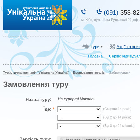
Туристична компанія "Унікальна Україна"
(091)
353-82
м. Київ, вул. Шота Руставелі 29 ,оф.
Тури
Акції та зни
Головна
Сервіс індивідуа
Туристична компанія "Унікальна Україна"
|
Бронювання готелів
|
Забронювати
Замовлення туру
Назва туру:
На курорті Мигово
Їде:
*
(Старше 14 років)
(Від 2 до 14 років)
(Від 0 до 24 місяців)
Вартість туру: