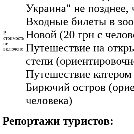
Украина" не позднее, 
Входные билеты в зоо
Новой (20 грн с челов
В
стоимость
не
Путешествие на откр
включено:
степи (ориентировочно
Путешествие катером 
Бирючий остров (орие
человека)
Репортажи туристов: