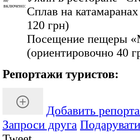
не
включено:
Сплав на катамаранах
120 грн)
Посещение пещеры «М
(ориентировочно 40 гр
Репортажи туристов:
Добавить репорт
Запроси друга
Подарувати
Tweet