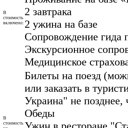
2 завтрака
В
стоимость
2 ужина на базе
включено:
Сопровождение гида 
Экскурсионное сопро
Медицинское страхов
Билеты на поезд (мож
или заказать в турис
Украина" не позднее, 
Обеды
В
Ужин в ресторане "С
стоимость