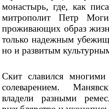
монастырь, где, как пис
митрополит Петр Моги
проживающих образ жизн
только надежным убежищ
но и развитым культурны
Скит славился многими
солеварением. Манявс
владели разными ремес
ризьблярство и иконопись