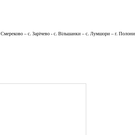
Смереково – с. Зарічево - с. Вільшанки – с. Лумшори – г. Полонин