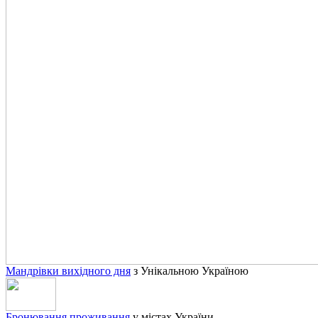
Мандрівки вихідного дня
з Унікальною Україною
Бронювання проживання
у містах України