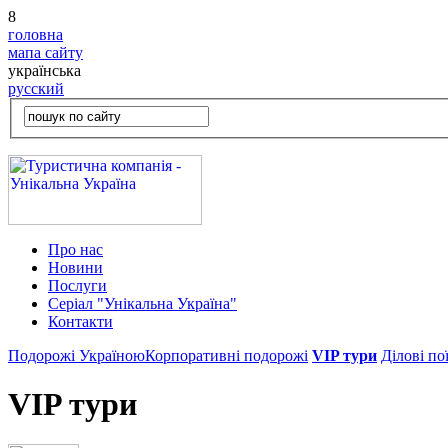
8
головна
мапа сайту
українська
русский
Про нас
Новини
Послуги
Серіал "Унікальна Україна"
Контакти
Подорожі Україною
Корпоративні подорожі
VIP тури
Ділові по
VIP тури