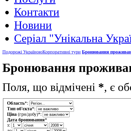
Контакти
Новини
Серіал "Унікальна Укра
Подорожі Україною
Корпоративні тури
Бронювання прожива
Бронювання прожива
Поля, що відмічені
*
, є о
Область
*
:
Тип об'єкта
*
:
Ціна
(грн/добу)
*
:
Дата бронювання
*
з:
до: