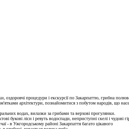
и, оздоровчі процедури і екскурсії по Закарпаттю, грибна полюв
ам'ятками архітектури, познайомитися з побутом народів, що нас
еральних водах, вилазки за грибами та верхові прогулянки.
ові букові ліси і ревуть водоспади, неприступні скелі і чудові 
ичаї - в Ужгородському районі Закарпаття багато цікавого
, в глибині, ховається велика риба ...