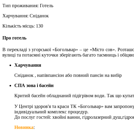
Тип проживания:
Готель
Харчування:
Сніданок
Кількість місць:
130
Про готель
В перекладі з угорської «Богольвар» – це «Місто сов». Розташ
вулиці та потаємні куточки зберігають багато таємниць і обіця
Харчування
Сніданок , напівпансіон або повний пансін на вибір
СПА зона і басейн
Критий басейн обладнаний підігрівом води. Так що купатис
У Центрі здоров'я та краси ТК «Богольвар» вам запропону
індивідуальний комплекс процедур.
До послуг гостей: хвойні ванни, гідролазерний душ,гідрок
Новинка
: