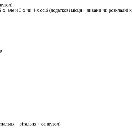
вузол).
х, але й 3-х чи 4-х осіб (додаткові місця – дивани чи розкладні к
ар
альня + вітальня + санвузол).