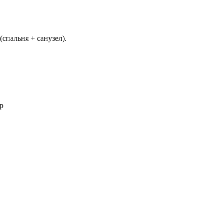
спальня + санузел).
ар