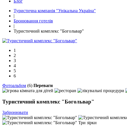
Блог
Туристична компанія "Унікальна Україна"
|
Бронювання готелів
|
Туристичний комплекс "Богольвар"
1
2
3
4
5
6
Фотоальбом
(6)
Переваги
Туристичний комплекс "Богольвар"
Забронювати
Три зірки