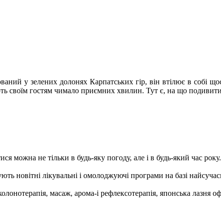
ований у зелених долонях Карпатських гір, він втілює в собі щос
ють своїм гостям чимало приємних хвилин. Тут є, на що подивитис
я можна не тільки в будь-яку погоду, але і в будь-який час року.
ють новітні лікувальні і омолоджуючі програми на базі найсучас
олонотерапія, масаж, арома-і рефлексотерапія, японська лазня офу