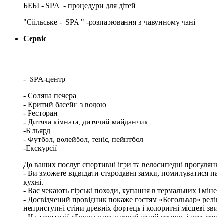
БЕБІ - SPA - процедури для дітей
"Сіільське - SPA " -розпарювання в чавунному чані
Сервіс
- SPA-центр
- Соляна печера
- Критий басейн з водою
- Ресторан
- Дитяча кімната, дитячий майданчик
-Більярд
- Футбол, волейбол, теніс, пейнтбол
-Екскурсії
До ваших послуг спортивні ігри та велосипедні прогулянк
- Ви зможете відвідати стародавні замки, помилуватися п
кухні.
- Вас чекають гірські походи, купання в термальних і мін
- Досвідчений провідник покаже гостям «Богольвар» релікт
неприступні стіни древніх фортець і колоритні місцеві зв
- На території «Богольвар» є зарибнений ставок, і десь там