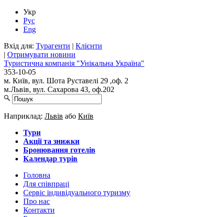
Укр
Рус
Eng
Вхід для:
Турагенти
|
Клієнти
|
Отримувати новини
Туристична компанія "Унікальна Україна"
353-10-05
м. Київ, вул. Шота Руставелі 29 ,оф. 2
м.Львів, вул. Сахарова 43, оф.202
Наприклад:
Львів
або
Київ
Тури
Акції та знижки
Бронювання готелів
Календар турів
Головна
Для cпівпраці
Сервіс індивідуального туризму
Про нас
Контакти