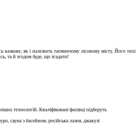
ь казкове, як і належить таємничому лісовому місту. Його тихі
ь, та й згодом буде, що згадати!
ніших технологій. Кваліфіковані фахівці підберуть
ро, сауна з басейном, російська лазня, джакузі