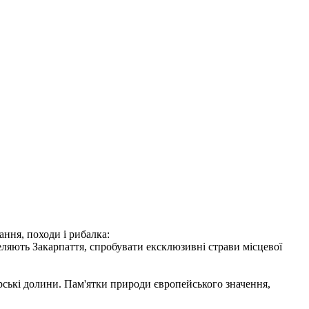
ання, походи і рибалка:
еляють Закарпаття, спробувати ексклюзивні страви місцевої
гірські долини. Пам'ятки природи європейського значення,